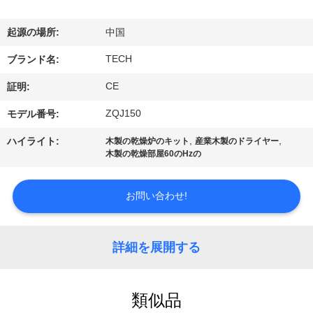
達
に
起源の場所:
中国
つ
TECH
ブランド名:
い
CE
証明:
て
ZQJ150
モデル番号:
,
,
ハイライト:
木製の乾燥炉のキット
産業木製のドライヤー
木製の乾燥部屋60のHzの
工
場
お問い合わせ!
旅
行
詳細を展開する
品
類似品