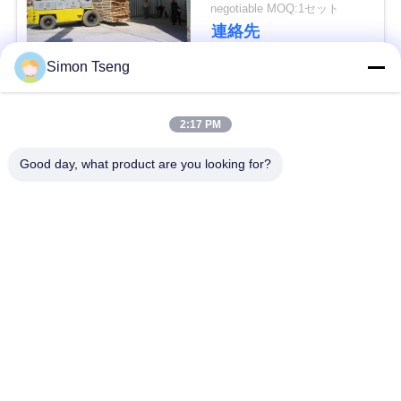
negotiable MOQ:1セット
い
連絡先
Simon Tseng
ニ
人気カテゴリ
すべて
ュ
2:17 PM
ー
木材乾燥装置
木材乾燥室
Good day, what product are you looking for?
ス
木の乾燥室
木材処理設備
場
バイオマスの木材ボ
炉の部品
イラー
合
乾燥機
製材乾燥炉
地
図