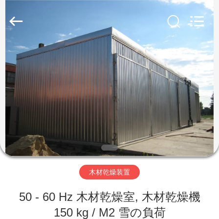
-
2026
Hangzhou
Tech
Drying
Equipment
Co.,
Ltd..
家
All
Rights
Reserved.
プ
ロ
ダ
ク
ト
木材乾燥装置
50 - 60 Hz 木材乾燥室, 木材乾燥機
私
150 kg / M2 雪の負荷