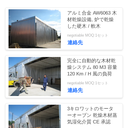
質
管
アルミ合金 AW6063 木
材乾燥設備, 炉で乾燥
理
した硬木 / 軟木
negotiable MOQ:1セット
連絡先
私
達
完全に自動的な木材乾
に
燥システム 80 M3 容量
120 Km / H 風の負荷
連
negotiable MOQ:1セット
絡
連絡先
し
3キロワットのモータ
な
ーオーブン 乾燥木材蒸
気湿化介質 CE 承認
さ