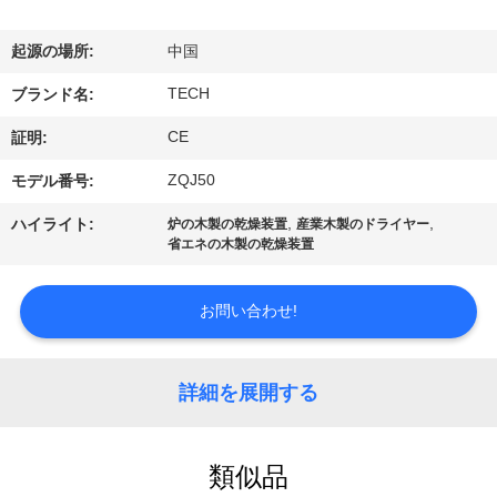
達
に
起源の場所:
中国
つ
TECH
ブランド名:
い
CE
証明:
て
ZQJ50
モデル番号:
,
,
ハイライト:
炉の木製の乾燥装置
産業木製のドライヤー
省エネの木製の乾燥装置
工
場
お問い合わせ!
旅
行
詳細を展開する
品
類似品