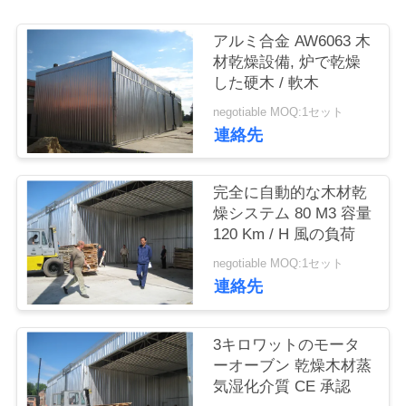
質
管
アルミ合金 AW6063 木
材乾燥設備, 炉で乾燥
理
した硬木 / 軟木
negotiable MOQ:1セット
連絡先
私
達
完全に自動的な木材乾
に
燥システム 80 M3 容量
120 Km / H 風の負荷
連
negotiable MOQ:1セット
絡
連絡先
し
3キロワットのモータ
な
ーオーブン 乾燥木材蒸
気湿化介質 CE 承認
さ