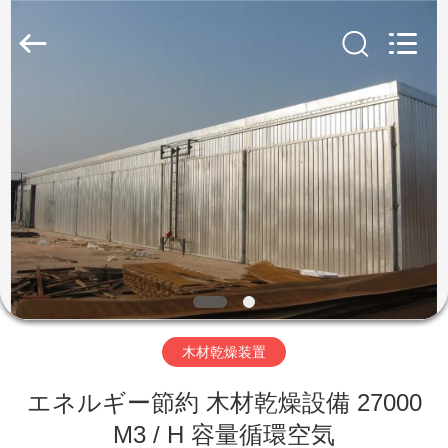
-
2026
Hangzhou
Tech
Drying
Equipment
Co.,
Ltd..
家
All
Rights
Reserved.
プ
ロ
ダ
ク
ト
木材乾燥装置
エネルギー節約 木材乾燥設備 27000
私
M3 / H 容量循環空気