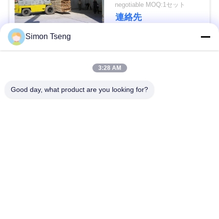
negotiable MOQ:1セット
い
連絡先
Simon Tseng
ニ
人気カテゴリ
すべて
ュ
3:28 AM
ー
木材乾燥装置
木材乾燥室
Good day, what product are you looking for?
ス
木の乾燥室
木材処理設備
場
バイオマスの木材ボ
炉の部品
イラー
合
乾燥機
製材乾燥炉
地
図