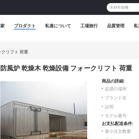
家
プロダクト
私達について
工場旅行
品質管理
私
ークリフト 荷重
防風炉 乾燥木 乾燥設備 フォークリフト 荷重
商品の詳細:
起源の場所:
ブランド名:
証明:
モデル番号:
お支払配送条件:
最小注文数量: