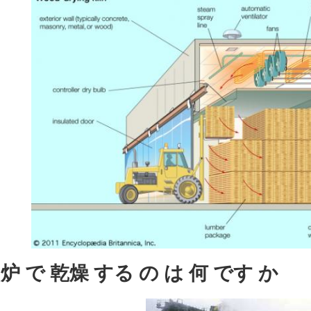
炉 で 乾燥 する の は 何 です か