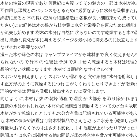
木材の性質の現実であり 何世紀にも渡って その魅力の一部は 木材が
互作用し,環境とのバランスをとるために必要なように水分を吸収または
綿密に見ると 木の長い空洞な細胞構造は 各板が長い細胞束から成って
ださい)この経路は木の根から枝や葉に水分と栄養分を運ぶために機能し
が流失し始めます 樹木の水分は自然に 戻らないのです乾燥すると木の
出し,急激な変化が木に与えるダメージを最小限に抑えるのに役立ちます
なぜそれが重要なのか?
湿った木や緑色の木は キャンプファイアから建材まで 良く使えません生きた木 
られ ない の で,緑木 の 性能 は 予測 でき ませ ん乾燥すると木材は
想的でない状態になります. 木材では継続的なサイクルです.
スポンジを例えましょう スポンジが濡れると 穴や細胞に水分を貯蔵し
す正方形のように乾燥するにつれ 曲がりくねりしたりできますが 乾燥
理的な寸法は 湿気を吸収し放出するたびに変化します.
同じ よう に,木材 は 炉 の 乾燥 過程 で 湿度 が 大部分 を 取り除か れ ます
直接の水源かもしれない木材の細胞構造は接触するすべての水分を吸収
木材が炉で乾燥したとしても,水分含有量は記録されている可能性がありま
も,木材の保管や設置は可能木製製品でさえも,さらに水分を (乾燥した環
有量や,おそらくその寸法さえも変化します.湿度が上がったり下がったり
隙間,または水分に関連する他の問題が床の整合性を脅かす可能性があり