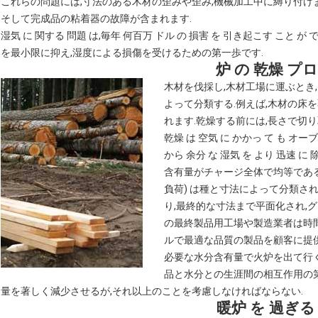
これらの問題には,寸法のある木材の歪みや歪み,機械加工中に縛り付け
そして完成品の粘着器の故障が含まれます.
湿気 に 関する 問題 は,毎年 何百万 ドル の 損害 を 引き起こす こと 
を最小限に抑え,湿度による損傷を受けるための第一歩です.
炉 の 乾燥 プ
木材を伐採し,木材工場に運ぶとき,
よって分類する.例えば,木材の床
れます.乾燥する前には,長さで切
乾燥 は 空気 に かかっ て も オーブ
から 余分 な 湿気 を より 迅速 に
含有量がチャージ全体で均等である
負荷) は種と寸法によって分類さ
り,最終的な寸法まで平面化され,
の最終製品用工場や製造業者は時間
ルで最適な品質の製品を顧客に提供
必要な水分含有量で火炉を出て行く
品と水分との生涯間の相互作用の
量を著しく減少させるが,それ以上のことを考慮しなければならない.
暖炉 を 過ぎる