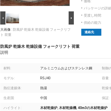
価格:
パッケージの詳細
受渡し時間:
供給の能力:
大画像 :
防風炉 乾燥木 乾燥設備 フォークリフ
連絡先
ト 荷重
防風炉 乾燥木 乾燥設備 フォークリフト 荷重
説明
材料:
アルミニウムおよびステンレス鋼
制御
モデル:
RSJ40
容量:
熱伝達媒体:
熱湯
乾燥
生産国:
中国
保証:
ハイライト:
木材乾燥炉
,
木材乾燥機
,
40m3の木材乾燥炉