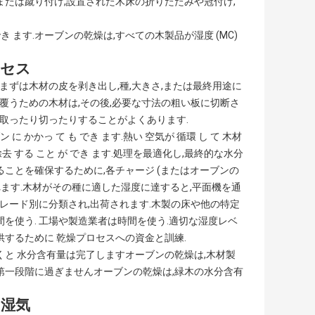
または蹴り付け,設置された木床の折りたたみや冠付け,
が でき ます.オーブンの乾燥は,すべての木製品が湿度 (MC)
ロセス
まずは木材の皮を剥き出し,種,大きさ,または最終用途に
を覆うための木材は,その後,必要な寸法の粗い板に切断さ
り取ったり切ったりすることがよくあります.
ン に かかっ て も でき ます.熱い 空気が 循環 し て 木材
 除去 する こと が でき ます.処理を最適化し,最終的な水分
ことを確保するために,各チャージ (またはオーブンの
れます.木材がその種に適した湿度に達すると,平面機を通
グレード別に分類され,出荷されます.木製の床や他の特定
を使う. 工場や製造業者は時間を使う.適切な湿度レベ
するために 乾燥プロセスへの資金と訓練.
と 水分含有量は完了しますオーブンの乾燥は,木材製
第一段階に過ぎませんオーブンの乾燥は,緑木の水分含有
 湿気