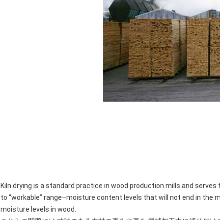
Kiln drying is a standard practice in wood production mills and serves 
to “workable” range–moisture content levels that will not end in the
moisture levels in wood.