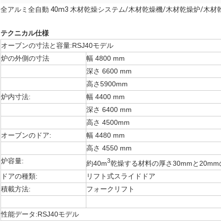
全アルミ全自動 40m3 木材乾燥システム/木材乾燥機/木材乾燥炉/木材
テクニカル仕様
オーブンの寸法と容量:RSJ40モデル
炉の外側の寸法
幅 4800 mm
深さ 6600 mm
高さ5900mm
炉内寸法:
幅 4400 mm
深さ 6400 mm
高さ 4500mm
オーブンのドア:
幅 4480 mm
高さ 4550 mm
炉容量:
3
約40m
乾燥する材料の厚さ30mmと20m
ドアの種類:
リフト式スライドドア
積載方法:
フォークリフト
性能データ:RSJ40モデル