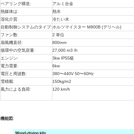
ベアリング構造:
アルミ合金
熱媒体は:
熱水
湿化介質:
冷たい水
自動制御システムのタイプ:
ホルツマイスター M800B (デリヘル)
ファン数:
2 単位
扇風機直径:
800mm
循環中の空気容量:
27,000 m3 /h
エンジン:
3kw IP55級
電力需要:
6kw
電圧と周波数:
380〜440V 50〜60Hz
雪積載:
150kg/m2
風力による負荷:
120 km/h
機能図: