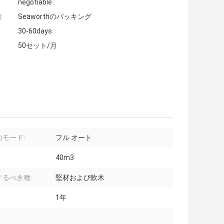
negotiable
:
Seaworthのパッキング
30-60days
50セット/月
のモード:
フル オート
40m3
するべき種:
堅材および軟木
1年