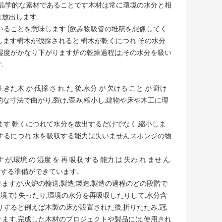
水晶学的な素材であることです木材は常に環境の水分と相
放出します.
いることを意味します (飲み物吸管の堆積を想像してく
ます樹木が伐採されると 樹木が乾くにつれ その水分
湿度がかなり下がります炉の乾燥過程は,その水分を吸い
.
が 伐採 さ れ た 後,水分 が 欠ける こと が 避け
物理的な寸法で曲がり,裂け,歪み,縮小し,建物や床や木工に理
ます 乾くにつれて水分を放出するだけでなく 縮小しま
するにつれ 水を吸収する能力は失いませんスポンジの物
 が,環境 の 湿度 を 再 吸収 する 能力 は 失わ れ ませ ん.
する準備ができています.
すが,火炉の輸送,製造,製造,製造の過程のどの段階で
境で) 失ったり,環境の水分を再吸収したりして,水分含
すると例えば木製の床が設置された後,折りたたみ,冠,
ます.完成した木材のプロジェクトや製品には,使用され