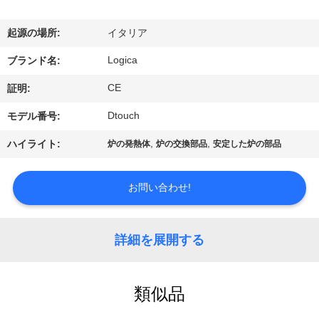
達
に
起源の場所:
イタリア
つ
Logica
ブランド名:
い
CE
証明:
て
Dtouch
モデル番号:
,
,
ハイライト:
炉の発熱体
炉の交換部品
安定した炉の部品
工
場
お問い合わせ!
旅
詳細を展開する
行
類似品
品