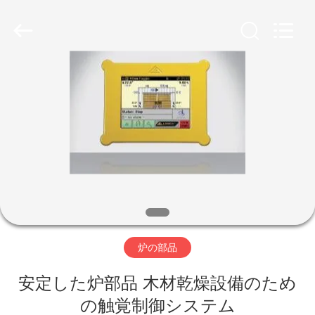
-
2026
Hangzhou
Tech
Drying
Equipment
Co.,
Ltd..
家
All
Rights
Reserved.
プ
ロ
ダ
ク
ト
炉の部品
安定した炉部品 木材乾燥設備のため
私
の触覚制御システム