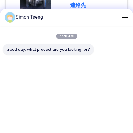
連絡先
い
Simon Tseng
人気カテゴリ
ニ
すべて
4:20 AM
ュ
木材乾燥装置
木材乾燥室
Good day, what product are you looking for?
ー
ス
木の乾燥室
木材処理設備
バイオマスの木材ボ
場
炉の部品
イラー
合
乾燥機
製材乾燥炉
地
図