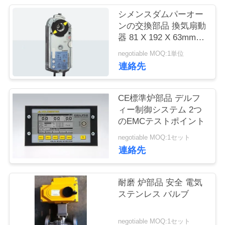
質
シメンスダムパーオー
管
ンの交換部品 換気扇動
器 81 X 192 X 63mm
理
寸法
negotiable MOQ:1単位
連絡先
私
達
CE標準炉部品 デルフ
ィー制御システム 2つ
に
のEMCテストポイント
連
negotiable MOQ:1セット
連絡先
絡
し
耐磨 炉部品 安全 電気
ステンレス バルブ
な
さ
negotiable MOQ:1セット